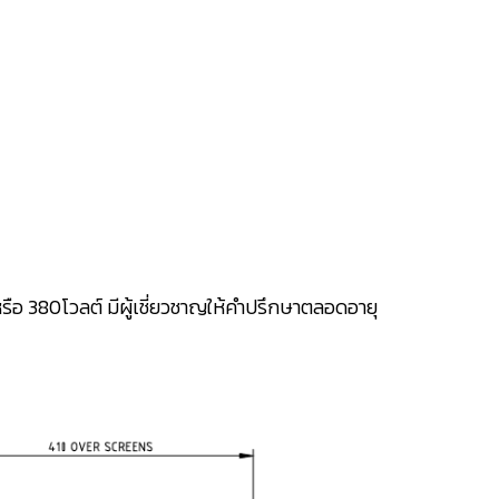
ือ 380โวลต์ มีผู้เชี่ยวชาญให้คำปรึกษาตลอดอายุ