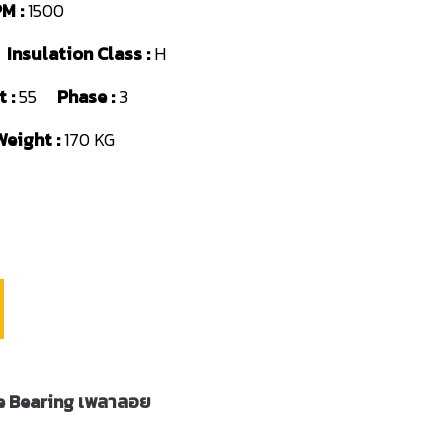
M :
1500
8
Insulation Class :
H
 :
55
Phase :
3
Weight :
170 KG
e Bearing เพลาลอย